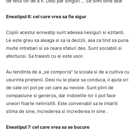
de felul lor de a fi. Desi par singuri … Se simt bine asa!
Eneatipul 6: cel care vrea sa fie sigur
Copiii acestui enneatip sunt adesea nesiguri si ezitanti.
Le este greu sa aleaga si sa ia decizii, asa ca tind sa puna
multe intrebari si sa ceara sfaturi des. Sunt sociabili si
afectuosi. Sa traiesti cu ei este usor.
Au tendinta de a „se comporta” la scoala si de a cultiva cu
usurinta prietenii. Desi nu le place sa conduca, ii ajuta ori
de cate ori pot pe cei care au nevoie. Sunt plini de
compasiune si generos, dar indoielile lor ii pot face
uneori foarte nelinistiti. Este convenabil sa le intariti
stima de sine, increderea si increderea in sine .
Eneatipul 7: cel care vrea sa se bucure