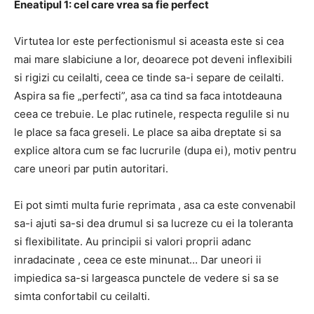
Eneatipul 1: cel care vrea sa fie perfect
Virtutea lor este perfectionismul si aceasta este si cea
mai mare slabiciune a lor, deoarece pot deveni inflexibili
si rigizi cu ceilalti, ceea ce tinde sa-i separe de ceilalti.
Aspira sa fie „perfecti”, asa ca tind sa faca intotdeauna
ceea ce trebuie. Le plac rutinele, respecta regulile si nu
le place sa faca greseli. Le place sa aiba dreptate si sa
explice altora cum se fac lucrurile (dupa ei), motiv pentru
care uneori par putin autoritari.
Ei pot simti multa furie reprimata , asa ca este convenabil
sa-i ajuti sa-si dea drumul si sa lucreze cu ei la toleranta
si flexibilitate. Au principii si valori proprii adanc
inradacinate , ceea ce este minunat… Dar uneori ii
impiedica sa-si largeasca punctele de vedere si sa se
simta confortabil cu ceilalti.