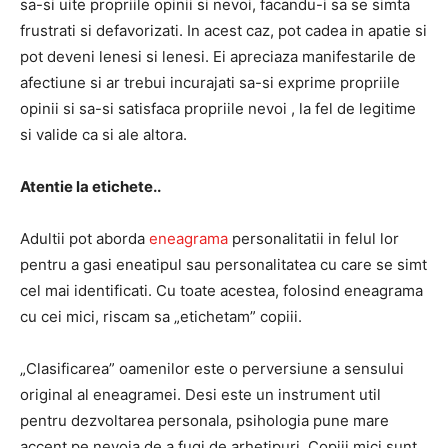
sa-si uite propriile opinii si nevoi, facandu-i sa se simta
frustrati si defavorizati. In acest caz, pot cadea in apatie si
pot deveni lenesi si lenesi. Ei apreciaza manifestarile de
afectiune si ar trebui incurajati sa-si exprime propriile
opinii si sa-si satisfaca propriile nevoi , la fel de legitime
si valide ca si ale altora.
Atentie la etichete..
Adultii pot aborda
eneagrama
personalitatii in felul lor
pentru a gasi eneatipul sau personalitatea cu care se simt
cel mai identificati. Cu toate acestea, folosind eneagrama
cu cei mici, riscam sa „etichetam” copiii.
„Clasificarea” oamenilor este o perversiune a sensului
original al eneagramei. Desi este un instrument util
pentru dezvoltarea personala, psihologia pune mare
accent pe nevoia de a fugi de arhetipuri. Copiii mici sunt