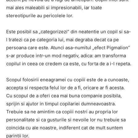
mai ales maleabili si impresionabili, iar toate
stereotipurile au pericolele lor.
Este posibil sa „categorizezi” din neatentie un copil si sa-
l tratezi ca pe categoria lui, mai degraba decat ca pe
persoana care este. Atunci asa-numitul „efect Pigmalion”
s-ar produce intr-un mod negativ, adica: am transforma
copilul in ceea ce credem ca este, cu forta de a i-l repeta.
Scopul folosirii eneagramei cu copiii este de a cunoaste,
accepta si respecta felul lor de a fi, oricare ar fi acesta.
Cu scopul de a oferi cea mai buna companie posibila,
sprijin si ajutor in timpul copilariei dumneavoastra.
Trebuie sa ne amintim ca copiii nostri au propria lor
personalitate si ca gusturile si nevoile lor nu trebuie sa
coincida cu ale noastre, indiferent cat de mult suntem
parintii lor.