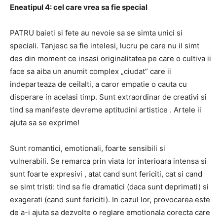
Eneatipul 4: cel care vrea sa fie special
PATRU baieti si fete au nevoie sa se simta unici si
speciali. Tanjesc sa fie intelesi, lucru pe care nu il simt
des din moment ce insasi originalitatea pe care o cultiva ii
face sa aiba un anumit complex „ciudat” care ii
indeparteaza de ceilalti, a caror empatie o cauta cu
disperare in acelasi timp. Sunt extraordinar de creativi si
tind sa manifeste devreme aptitudini artistice . Artele ii
ajuta sa se exprime!
Sunt romantici, emotionali, foarte sensibili si
vulnerabili. Se remarca prin viata lor interioara intensa si
sunt foarte expresivi , atat cand sunt fericiti, cat si cand
se simt tristi: tind sa fie dramatici (daca sunt deprimati) si
exagerati (cand sunt fericiti). In cazul lor, provocarea este
de a-i ajuta sa dezvolte o reglare emotionala corecta care