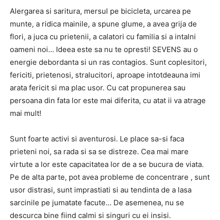
Alergarea si saritura, mersul pe bicicleta, urcarea pe
munte, a ridica mainile, a spune glume, a avea grija de
flori, a juca cu prietenii, a calatori cu familia si a intalni
oameni noi… Ideea este sa nu te opresti! SEVENS au o
energie debordanta si un ras contagios. Sunt coplesitori,
fericiti, prietenosi, stralucitori, aproape intotdeauna imi
arata fericit si ma plac usor. Cu cat propunerea sau
persoana din fata lor este mai diferita, cu atat ii va atrage
mai mult!
Sunt foarte activi si aventurosi. Le place sa-si faca
prieteni noi, sa rada si sa se distreze. Cea mai mare
virtute a lor este capacitatea lor de a se bucura de viata.
Pe de alta parte, pot avea probleme de concentrare , sunt
usor distrasi, sunt imprastiati si au tendinta de a lasa
sarcinile pe jumatate facute… De asemenea, nu se
descurca bine fiind calmi si singuri cu ei insisi.