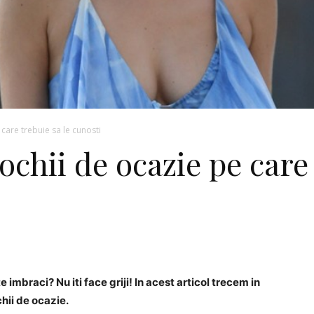
care trebuie sa le cunosti
ochii de ocazie pe care 
 te imbraci? Nu iti face griji! In acest articol trecem in
hii de ocazie.