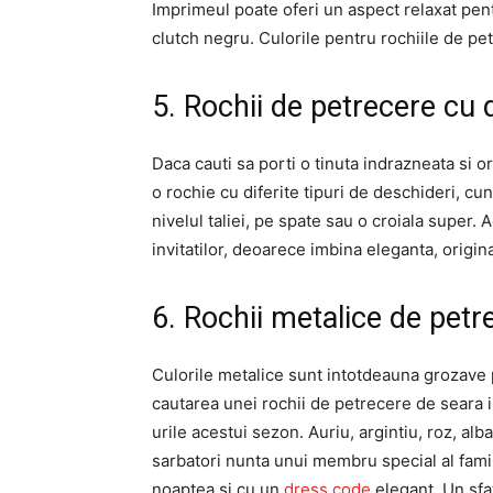
Imprimeul poate oferi un aspect relaxat pentr
clutch negru. Culorile pentru rochiile de pet
5. Rochii de petrecere cu
Daca cauti sa porti o tinuta indrazneata si o
o rochie cu diferite tipuri de deschideri, cu
nivelul taliei, pe spate sau o croiala super. 
invitatilor, deoarece imbina eleganta, origina
6. Rochii metalice de petr
Culorile metalice sunt intotdeauna grozave 
cautarea unei rochii de petrecere de seara in
urile acestui sezon. Auriu, argintiu, roz, al
sarbatori nunta unui membru special al famil
noaptea si cu un
dress code
elegant. Un sfat