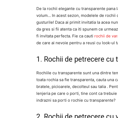
De la rochii elegante cu transparente pana l
volum… In acest sezon, modelele de rochii d
gusturile! Daca ai primit invitatia la acea nu
da gres si fii atenta ca iti spunem ce urmeaz
fi invitata perfecta. Fie ca cauti
rochii de var
de care ai nevoie pentru a reusi cu look-ul t
1. Rochii de petrecere cu 
Rochiile cu transparente sunt una dintre te
toata rochia sa fie transparenta, cauta una ca
bratele, picioarele, decolteul sau talia . Pen
lenjeria pe care o porti, tine cont ca trebuie
indrazni sa porti o rochie cu transparente?
2. Rochii de petrecere cu