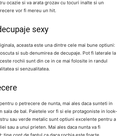
u ocazie si va arata grozav cu tocuri inalte si un
recere vor fi mereu un hit.
 decupaje sexy
riginala, aceasta este una dintre cele mai bune optiuni:
noscuta si sub denumirea de decupaje. Pot fi laterale la
Aceste rochii sunt din ce in ce mai folosite in randul
litatea si senzualitatea.
ecere
pentru o petrecere de nunta, mai ales daca sunteti in
 sala de bal. Paietele vor fi si ele protagoniste in look-
bastru sau verde metalic sunt optiuni excelente pentru a
iei sau a unui prieten. Mai ales daca nunta va fi
: tine cont de faptul ca daca rochia este foarte