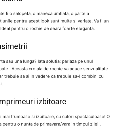
ate fi o salopeta, o maneca umflata, o parte a
unile pentru acest look sunt multe si variate. Va fi un
 Ideal pentru o rochie de seara foarte eleganta.
asimetrii
ta sau una lunga? Iata solutia: pariaza pe unul
 spate . Aceasta croiala de rochie va aduce senzualitate
Dar trebuie sa ai in vedere ca trebuie sa-l combini cu
i.
imprimeuri izbitoare
 mai frumoase si izbitoare, cu culori spectaculoase! O
 pentru o nunta de primavara/vara in timpul zilei .