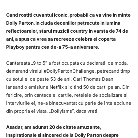
Cand rostiti cuvantul iconic, probabil ca va vine in minte
Dolly Parton. In ciuda deceniilor petrecute in lumina
reflectoarelor, starul muzicii country in varsta de 74 de
ani, a spus ca vrea sa recreeze celebra ei coperta
Playboy pentru cea de-a 75-a aniversare.
Cantareata „9 to 5” a fost ocupata cu declaratii de moda,
demarand viralul #DollyPartonChallenge, petrecand timp
cu sotul ei de peste 53 de ani, Carl Thomas Dean,
lansand o emisiune Netflix si citind 50 de carti pe an. Din
fericire, prin cantecele, cartile, retelele de socializare si
interviurile ei, ne-a binecuvantat cu perle de intelepciune
din propria ei viata, „Dollyisms”, daca vreti.
Asadar, am adunat 20 de citate amuzante,
inspirationale si sincered de la Dolly Parton despre