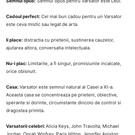
Semnul opus:
Semnul opus pentru Varsator este Leul.
Cadoul perfect:
Cel mai bun cadou pentru un Varsator
este ceva mistic sau legat de arta.
Ii place:
distractia cu prietenii, sustinerea cauzelor,
ajutarea altora, conversatia intelectuala.
Nu-i plac:
Limitarile, a fi singur, promisiunile incalcate,
orice obisnuit.
Casa:
Varsator este semnul natural al Casei a XI-a.
Aceasta casa se concentreaza pe prieteni, obiective,
sperante si dorinte, circumstante dincolo de control si
dragostea primita.
Varsatorii celebri:
Alicia Keys, John Travolta, Michael
Jordan, Oprah Winfrey, Paris Hilton, Jennifer Aniston,