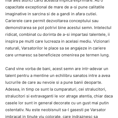
mai ales atunci cand aceasta implica exprimare. Au o
capacitate exceptional de mare de a-si pune calitatile
imaginative in sarcina si de a gandi in afara cutiei.
Carierele care permit dezvoltarea conceptului sau
demonstrarea se pot potrivi bine acestui semn. Intelectul
ridicat, combinat cu dorinta de a-si impartasi talentele, ii
inspira pe multi care lucreaza in acelasi mediu. Vizionari
naturali, Varsatorilor le place sa se angajeze in cariere
care urmaresc sa beneficieze omenirea pe termen lung.
Cand vine vorba de bani, acest semn are intr-adevar un
talent pentru a mentine un echilibru sanatos intre a avea
lucrurile de care au nevoie si a pune banii deoparte.
Adesea, in timp ce sunt la cumparaturi, cei stralucitori,
stralucitori si extravaganti le vor atrage atentia, chiar daca
casele lor sunt in general decorate cu un gust mai putin
ostentativ. Nu este neobisnuit sa-l gasesti pe Varsator
imbracat in tinute viu colorate, care indraznesc sa