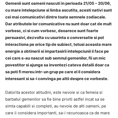
Gemenii sunt oameni nascuti in perioada 21/05 – 20/06,
cu mare intelepciune si limba ascutita, acesti nativi sunt
cei mai comunicativi dintre toate semnele zodiacale.
Dar atributele lor comunicative nu sunt doar cat de mult
vorbesc, ci si cum vorbesc, deoarece sunt foarte
persuasivi, dezvolta cu usurinta o conversatie si pot
interactiona pe orice tip de subiect, totusi aceasta mare
energie a obtinerii si impartasirii intelepciunii ii face pe
cei care s-au nascut sub semnul gemenilor, fii un mic
povestitor si ajunge sa inventezi cateva detalii doar ca
sa poti fi mereu intr-un grup pe care el il considera
interesant si sa-i convinga pe altii despre ce vorbeste.
Datorita acestor atitudini, este nevoie si ca femeia si
barbatul gemenilor sa fie bine priviti astfel incat sa se
simta capabili si completi, au nevoie de alti oameni, pe
care ii considera importanti, sa-i recunoasca ca de mare