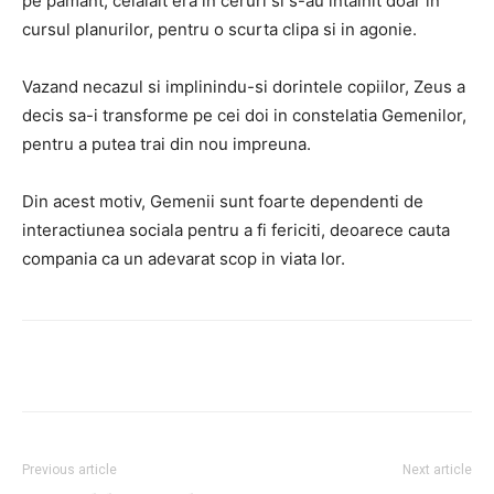
pe pamant, celalalt era in ceruri si s-au intalnit doar in
cursul planurilor, pentru o scurta clipa si in agonie.
Vazand necazul si implinindu-si dorintele copiilor, Zeus a
decis sa-i transforme pe cei doi in constelatia Gemenilor,
pentru a putea trai din nou impreuna.
Din acest motiv, Gemenii sunt foarte dependenti de
interactiunea sociala pentru a fi fericiti, deoarece cauta
compania ca un adevarat scop in viata lor.
Facebook
Twitter
Pinterest
Previous article
Next article