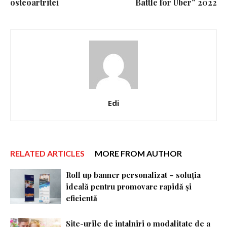
osteoartritei
Battle for Uber” 2022
Edi
RELATED ARTICLES
MORE FROM AUTHOR
Roll up banner personalizat – soluția
ideală pentru promovare rapidă și
eficientă
Site-urile de intalniri o modalitate de a