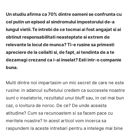
Un studiu afirma ca 70% dintre oameni se confrunta cu
cel putin un episod al sindromului impostorului de-a
lungul vietii. Te intrebi de ce tocmai ai fost angajat si ai
obtinut responsabilitati neasteptate si extrem de
relevante la locul de munca? Ti-e rusine sa primesti
apreciere de la ceilalti si, de fapt, ai tendinta de a te
dezamagi crezand ca i-ai inselat? Esti intr-o companie
buna.
Multi dintre noi impartasim un mic secret de care ne este
rusine: in adancul sufletului credem ca succesele noastre
sunt o inselatorie, rezultatul unui bluff sau, in cel mai bun
caz, o lovitura de noroc. De ce? De unde aceasta
atitudine? Cum sa recunoastem si sa facem pace cu
meritele noastre? In acest articol vom incerca sa
raspundem la aceste intrebari pentru a intelege mai bine