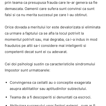
prin teama ca presupusa frauda care le-ar genera sa fie
demascata. Oamenii care sufera sunt convinsi ca sunt
falsi si ca nu merita succesul pe care l-au obtinut.
Orice dovada a meritului lor este devalorizata si eliminata
ca urmare a faptului ca se afla la locul potrivit la
momentul potrivit sau, mai degraba, ca i-a indus in mod
fraudulos pe altii sa-i considere mai inteligenti si
competenti decat sunt ei cu adevarat.
Cei doi psihologi sustin ca caracteristicile sindromului
Impostor sunt urmatoarele:
Convingerea ca ceilalti au o conceptie exagerata
asupra abilitatilor sau aptitudinilor subiectului.
Teama de a fi descoperiti si denuntati ca escroci.
Atribuirea succesului unor factori externi , cum ar fi