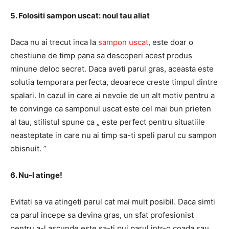
5. Folositi sampon uscat: noul tau aliat
Daca nu ai trecut inca la
sampon uscat
, este doar o
chestiune de timp pana sa descoperi acest produs
minune deloc secret. Daca aveti parul gras, aceasta este
solutia temporara perfecta, deoarece creste timpul dintre
spalari. In cazul in care ai nevoie de un alt motiv pentru a
te convinge ca samponul uscat este cel mai bun prieten
al tau, stilistul spune ca „ este perfect pentru situatiile
neasteptate in care nu ai timp sa-ti speli parul cu sampon
obisnuit. ”
6. Nu-l atinge!
Evitati sa va atingeti parul cat mai mult posibil. Daca simti
ca parul incepe sa devina gras, un sfat profesionist
pentru a-l ascunde este sa-ti pui parul intr-o coada sau