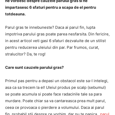
ne vorbesc despre cauzele parului gras si ne
impartasesc 6 sfaturi pentru a scapa de el pentru
totdeauna.
Parul gras te innebuneste? Daca ai parul fin, lupta
impotriva parului gras poate parea nesfarsita. Din fericire,
in acest articol veti gasi 6 sfaturi dezvaluite de un stilist
pentru reducerea uleiului din par. Par frumos, curat,
stralucitor? Da, te rog!
Care sunt cauzele parului gras?
Primul pas pentru a depasi un obstacol este sa-l intelegi,
asa ca sa trecem la el! Uleiul produs pe scalp (sebumul)
se poate acumula si poate face radacinile tale sa para
murdare. Poate chiar sa va cantareasca prea mult parul,
ceea ce provoaca o pierdere a volumului. Daca ai parul
fin, probabil stii despre ce vorbim, dar nu te panica,
parul