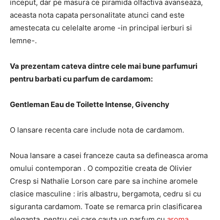
inceput, dar pe masura ce piramida olfactiva avanseaza,
aceasta nota capata personalitate atunci cand este
amestecata cu celelalte arome -in principal ierburi si
lemne-.
Va prezentam cateva dintre cele mai bune parfumuri
pentru barbati cu parfum de cardamom:
Gentleman Eau de Toilette Intense, Givenchy
O lansare recenta care include nota de cardamom.
Noua lansare a casei franceze cauta sa defineasca aroma
omului contemporan . O compozitie creata de Olivier
Cresp si Nathalie Lorson care pare sa inchine aromele
clasice masculine : iris albastru, bergamota, cedru si cu
siguranta cardamom. Toate se remarca prin clasificarea
eleganta, pentru cei care cauta un parfum cu
aroma