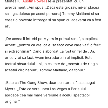
Mintea lui
Austin Powers
le-a prezentat cu un
avertisment: „Am spus: „Daca este grozav, mi-ar placea
sa il gazduiesc pe acest personaj Tommy Maitland si sa
creez o poveste intreaga si sa spun cu adevarat ca a fost
el”.
„De aceea il intrebi pe Myers in primul rand”, a explicat
Arnett, „pentru ca vrei ca el sa faca ceva care va fi diferit
si extraordinar.” Cand a abordat „a fost un fel de „Da,
orice vrei sa faci. Avem incredere in el implicit. Este
teatrul absurdului – si, in calitate de „maestru de ring al
acestui circ nebun”, Tommy Maitland, da tonul.”
„Este ca The Gong Show, doar pe steroizi”, a adaugat
Myers. „Este ca versiunea Las Vegas a Parisului –
aproape cea mai mare versiune a acelui spectacol
original.”