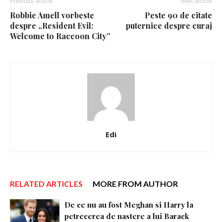
Previous article
Next article
Robbie Amell vorbeste
Peste 90 de citate
despre „Resident Evil:
puternice despre curaj
Welcome to Raccoon City”
Edi
RELATED ARTICLES
MORE FROM AUTHOR
De ce nu au fost Meghan si Harry la
petrecerea de nastere a lui Barack