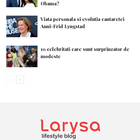
Obama?
Viata personala si evolutia cantaretei
Anni-Frid Lyngstad
10 celebritati care sunt surprinzator de
modeste