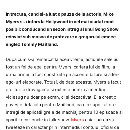
In trecuta, cand si-a luat o pauza de la actorie, Mike
Myers s-a intors la Hollywood in cel mai ciudat mod
posibil: conducand un sezon intreg al unui Gong Show
reinviat sub masca de protezare a gregarului emcee
englez Tommy Maitland.
Dupa cum s-a remarcat la acea vreme, actiunile sale au
fost un fel de egal pentru Myers; cariera lui de film, la
urma urmei, a fost construita pe accente bizare si alter-
ego-uri elaborate. Totusi, de data aceasta, Myers a facut
eforturi extravagante si extinse pentru a mentine
viclesug nu doar pe ecran, ci si dezactivat. El a creat o
poveste detaliata pentru Maitland, care a suportat ore
intregi de aplicatii grele de machiaj pentru 10 episoade si
aparitii ocazionale in talk-show.
Myers
chiar parea sa
tweeteze in caracter prin intermediul contului oficial de