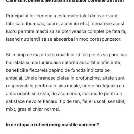
Care sunt beneficiile folosirii mastilor coreene de fata?
Principalul lor beneficiu este materialul din care sunt
fabricate (bumbac, cupro, aluminiu etc.), deoarece acest
lucru permite mastii sa se potriveasca complet pe fata ta,
lasand nutrientii sa se absoarba in mod corespunzator.
Si in timp ce majoritatea mastilor iti fac pielea sa para mai
hidratata si mai luminoasa datorita absorbtiei eficiente,
beneficiile fiecareia depind de functia indicata pe
ambalaj. Unele hranesc pielea in profunzime, altele sunt
responsabile pentru a o lasa moale, unele protejeaza cu
antioxidanti si exista, de asemenea, mai multe pentru a
satisface nevoile fiecarui tip de ten, fie el uscat, sensibil,
mixt, gras si chiar normal.
In ce etapa a rutinei merg mastile coreene?