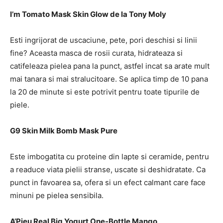
I’m Tomato Mask Skin Glow de la Tony Moly
Esti ingrijorat de uscaciune, pete, pori deschisi si linii
fine? Aceasta masca de rosii curata, hidrateaza si
catifeleaza pielea pana la punct, astfel incat sa arate mult
mai tanara si mai stralucitoare. Se aplica timp de 10 pana
la 20 de minute si este potrivit pentru toate tipurile de
piele.
G9 Skin Milk Bomb Mask Pure
Este imbogatita cu proteine ​​din lapte si ceramide, pentru
a readuce viata pielii stranse, uscate si deshidratate. Ca
punct in favoarea sa, ofera si un efect calmant care face
minuni pe pielea sensibila.
A’Pieu
Real Big Yogurt One-Bottle Mango