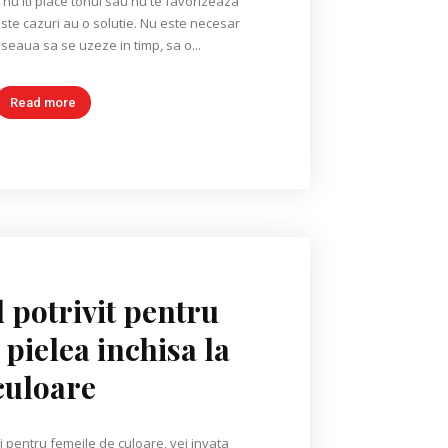
i nu iti place tonul sau nu te favorizeaza
te cazuri au o solutie. Nu este necesar
seaua sa se uzeze in timp, sa o...
Read more
 potrivit pentru
 pielea inchisa la
culoare
j pentru femeile de culoare, vei invata