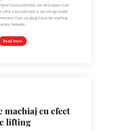
umperi baza potrivita, vei descoperi cum
ochii si buzele tale si vei sterge toate
 iluminator.Cum sa alegi baza de machiaj
entru femeile...
Read more
e machiaj cu efect
e lifting