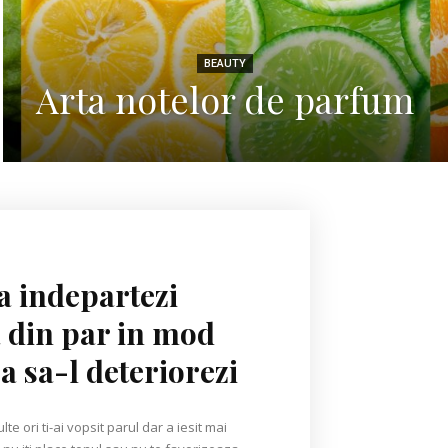
BEAUTY
Arta notelor de parfum
 indepartezi
 din par in mod
a sa-l deteriorezi
te ori ti-ai vopsit parul dar a iesit mai