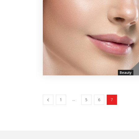
Beauty
...
1
5
6
7