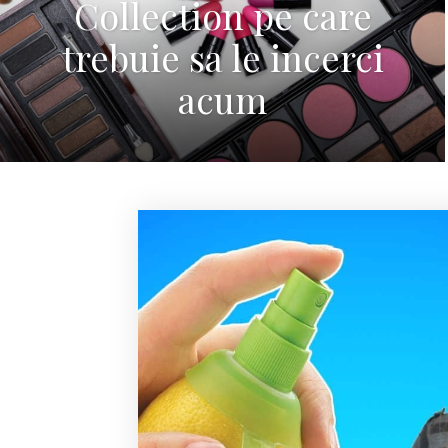
Collection pe care
trebuie sa le incerci
acum