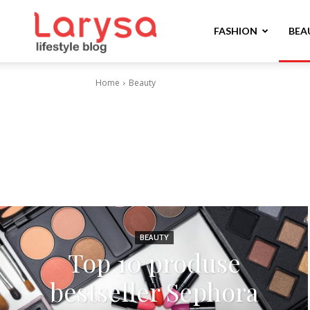
Larysa
FASHION
BEA
Home
Beauty
BEAUTY
Top 10 produse
bestseller Sephora