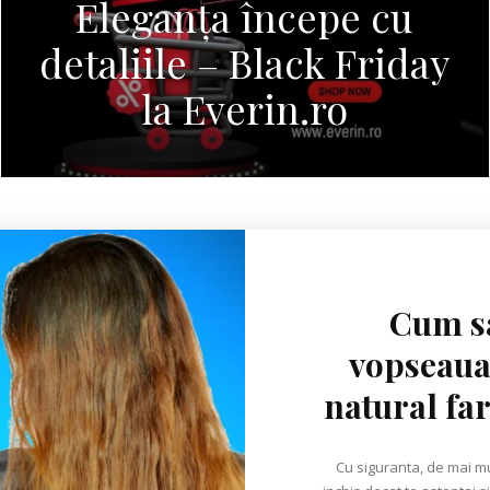
Eleganța începe cu
detaliile – Black Friday
la Everin.ro
Cum sa
vopseaua
natural far
Cu siguranta, de mai mul