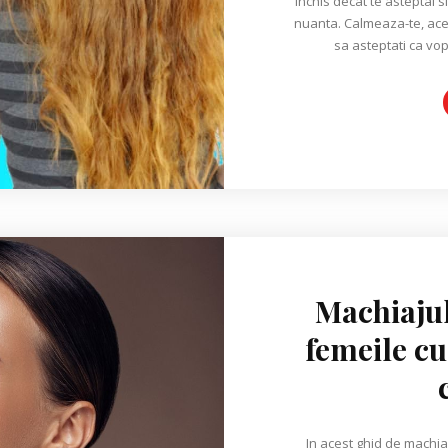
inchis decat te asteptai s
nuanta. Calmeaza-te, aces
sa asteptati ca vop
Machiajul
femeile cu
In acest ghid de machia