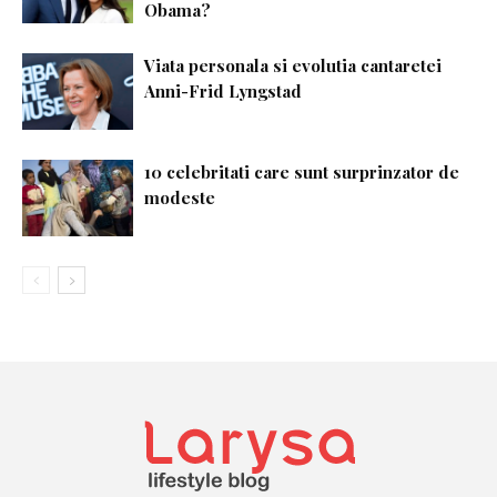
Obama?
Viata personala si evolutia cantaretei
Anni-Frid Lyngstad
10 celebritati care sunt surprinzator de
modeste