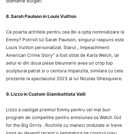
diamante Bulgari.
8. Sarah Paulson in Louis Vuitton
Ce poarta actritele pentru cea de-a opta nominalizare la
Emmy? Potrivit lui Sarah Paulson, singurul raspuns este
Louis Vuitton personalizat. Starul „ Impeachment:
American Crime Story” a fost stilat de Karla Welch, iar
setul ei din doua piese bleumarin avea un crop top
sculptural patrat si o centura impanzita, similara cu cele
prezente la spectacolul 2023 al lui Nicolas Ghesquiere.
9. Lizzo in Custom Giambattista Valli
Lizzo a castigat premiul Emmy pentru cel mai bun
program de competitie pentru emisiunea sa Watch Out
for the Big Grrrls . Rochiile cu maneci ondulate si trene
lungi au devenit recent o semnatura pe covorul rosu